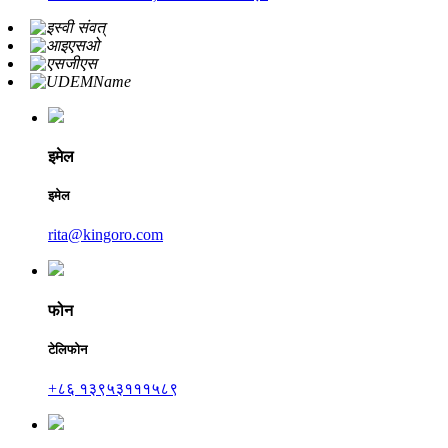
इमेल
इमेल
rita@kingoro.com
फोन
टेलिफोन
+८६ १३९५३१११५८९