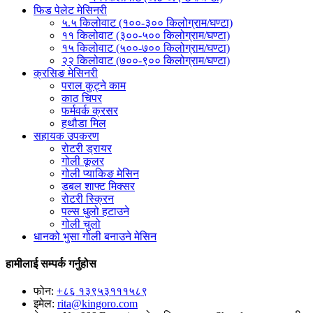
फिड पेलेट मेसिनरी
५.५ किलोवाट (१००-३०० किलोग्राम/घण्टा)
११ किलोवाट (३००-५०० किलोग्राम/घण्टा)
१५ किलोवाट (५००-७०० किलोग्राम/घण्टा)
२२ किलोवाट (७००-९०० किलोग्राम/घण्टा)
क्रसिङ मेसिनरी
पराल कुट्ने काम
काठ चिपर
फर्मवर्क क्रसर
हथौडा मिल
सहायक उपकरण
रोटरी ड्रायर
गोली कूलर
गोली प्याकिङ मेसिन
डबल शाफ्ट मिक्सर
रोटरी स्क्रिन
पल्स धुलो हटाउने
गोली चुलो
धानको भुसा गोली बनाउने मेसिन
हामीलाई सम्पर्क गर्नुहोस
फोन:
+८६ १३९५३१११५८९
इमेल:
rita@kingoro.com