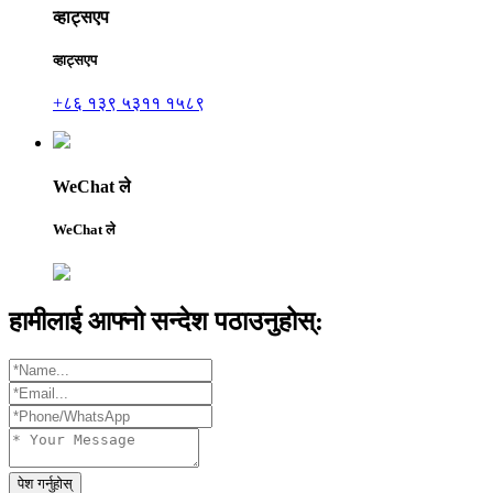
व्हाट्सएप
व्हाट्सएप
+८६ १३९ ५३११ १५८९
WeChat ले
WeChat ले
हामीलाई आफ्नो सन्देश पठाउनुहोस्:
पेश गर्नुहोस्