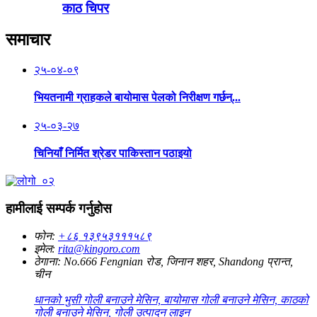
काठ चिपर
समाचार
२५-०४-०९
भियतनामी ग्राहकले बायोमास पेलको निरीक्षण गर्छन्...
२५-०३-२७
चिनियाँ निर्मित श्रेडर पाकिस्तान पठाइयो
हामीलाई सम्पर्क गर्नुहोस
फोन:
+८६ १३९५३१११५८९
इमेल:
rita@kingoro.com
ठेगाना:
No.666 Fengnian रोड, जिनान शहर, Shandong प्रान्त,
चीन
धानको भुसी गोली बनाउने मेसिन, बायोमास गोली बनाउने मेसिन, काठको
गोली बनाउने मेसिन, गोली उत्पादन लाइन