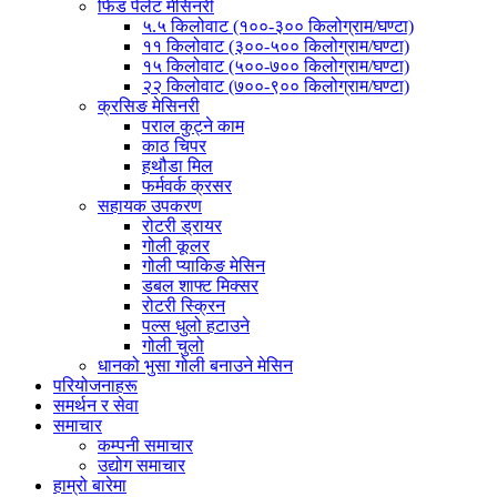
फिड पेलेट मेसिनरी
५.५ किलोवाट (१००-३०० किलोग्राम/घण्टा)
११ किलोवाट (३००-५०० किलोग्राम/घण्टा)
१५ किलोवाट (५००-७०० किलोग्राम/घण्टा)
२२ किलोवाट (७००-९०० किलोग्राम/घण्टा)
क्रसिङ मेसिनरी
पराल कुट्ने काम
काठ चिपर
हथौडा मिल
फर्मवर्क क्रसर
सहायक उपकरण
रोटरी ड्रायर
गोली कूलर
गोली प्याकिङ मेसिन
डबल शाफ्ट मिक्सर
रोटरी स्क्रिन
पल्स धुलो हटाउने
गोली चुलो
धानको भुसा गोली बनाउने मेसिन
परियोजनाहरू
समर्थन र सेवा
समाचार
कम्पनी समाचार
उद्योग समाचार
हाम्रो बारेमा