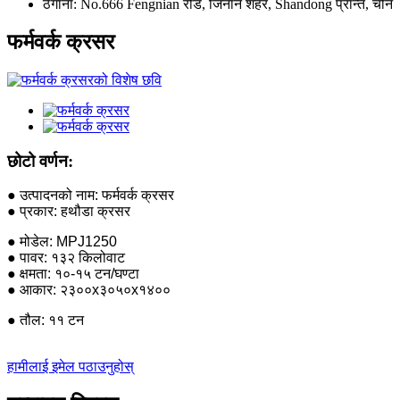
ठेगाना:
No.666 Fengnian रोड, जिनान शहर, Shandong प्रान्त, चीन
फर्मवर्क क्रसर
छोटो वर्णन:
● उत्पादनको नाम: फर्मवर्क क्रसर
● प्रकार: हथौडा क्रसर
● मोडेल: MPJ1250
● पावर: १३२ किलोवाट
● क्षमता: १०-१५ टन/घण्टा
● आकार: २३००x३०५०x१४००
● तौल: ११ टन
हामीलाई इमेल पठाउनुहोस्