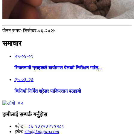
पोस्ट समय: डिसेम्बर-०६-२०२४
समाचार
२५-०४-०९
भियतनामी ग्राहकले बायोमास पेलको निरीक्षण गर्छन्...
२५-०३-२७
चिनियाँ निर्मित श्रेडर पाकिस्तान पठाइयो
हामीलाई सम्पर्क गर्नुहोस
फोन:
+८६ १३९५३१११५८९
इमेल:
rita@kingoro.com