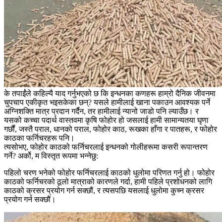
के तपाईंले कहिल्यै याद गर्नुभएको छ कि इन्धनका कणहरू हाम्रो दैनिक जीवनमा
चुपचाप एकीकृत भइसकेका छन्? यसले हामीलाई खाना पकाउन आवश्यक पर्ने
अग्निशक्ति मात्र प्रदान गर्दैन, तर हामीलाई न्यानो जाडो पनि ल्याउँछ। र
यसको कच्चा पदार्थ वास्तवमा कृषि फोहोर हो जसलाई हामी सामान्यतया घृणा
गर्छौं, जस्तै पराल, धानको पराल, फोहोर काठ, रूखका हाँगा र पातहरू, र फोहोर
काठका फर्निचरहरू पनि।
त्यसोभए, फोहोर काठको फर्निचरलाई इन्धनको गोलीहरूमा कसरी रूपान्तरण
गर्ने? अर्को, म विस्तृत रूपमा भन्नेछु:
पहिलो चरण भनेको फोहोर फर्निचरलाई काठको धुलोमा परिणत गर्नु हो। फोहोर
काठको फर्निचरको ठूलो मात्राको कारणले गर्दा, हामी पहिले प्रशोधनको लागि
काठको क्रसर प्रयोग गर्न सक्छौं, र त्यसपछि यसलाई धुलोमा कुच्न क्रसर
प्रयोग गर्न सक्छौं।