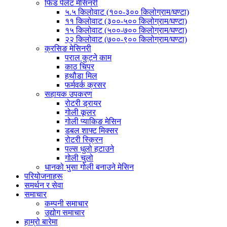
फिड पेलेट मेसिनरी
५.५ किलोवाट (१००-३०० किलोग्राम/घण्टा)
११ किलोवाट (३००-५०० किलोग्राम/घण्टा)
१५ किलोवाट (५००-७०० किलोग्राम/घण्टा)
२२ किलोवाट (७००-९०० किलोग्राम/घण्टा)
क्रसिङ मेसिनरी
पराल कुट्ने काम
काठ चिपर
हथौडा मिल
फर्मवर्क क्रसर
सहायक उपकरण
रोटरी ड्रायर
गोली कूलर
गोली प्याकिङ मेसिन
डबल शाफ्ट मिक्सर
रोटरी स्क्रिन
पल्स धुलो हटाउने
गोली चुलो
धानको भुसा गोली बनाउने मेसिन
परियोजनाहरू
समर्थन र सेवा
समाचार
कम्पनी समाचार
उद्योग समाचार
हाम्रो बारेमा