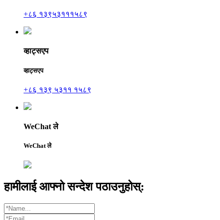
+८६ १३९५३१११५८९
व्हाट्सएप
व्हाट्सएप
+८६ १३९ ५३११ १५८९
WeChat ले
WeChat ले
हामीलाई आफ्नो सन्देश पठाउनुहोस्: