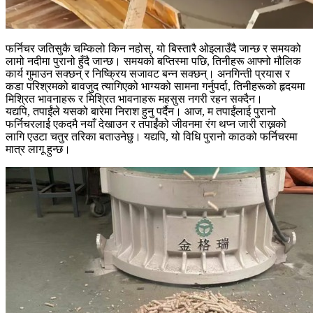
फर्निचर जतिसुकै चम्किलो किन नहोस्, यो बिस्तारै ओइलाउँदै जान्छ र समयको
लामो नदीमा पुरानो हुँदै जान्छ। समयको बप्तिस्मा पछि, तिनीहरू आफ्नो मौलिक
कार्य गुमाउन सक्छन् र निष्क्रिय सजावट बन्न सक्छन्। अनगिन्ती प्रयास र
कडा परिश्रमको बावजुद त्यागिएको भाग्यको सामना गर्नुपर्दा, तिनीहरूको हृदयमा
मिश्रित भावनाहरू र मिश्रित भावनाहरू महसुस नगरी रहन सक्दैन।
यद्यपि, तपाईंले यसको बारेमा निराश हुनु पर्दैन। आज, म तपाईंलाई पुरानो
फर्निचरलाई एकदमै नयाँ देखाउन र तपाईंको जीवनमा रंग थप्न जारी राख्नको
लागि एउटा चतुर तरिका बताउनेछु। यद्यपि, यो विधि पुरानो काठको फर्निचरमा
मात्र लागू हुन्छ।