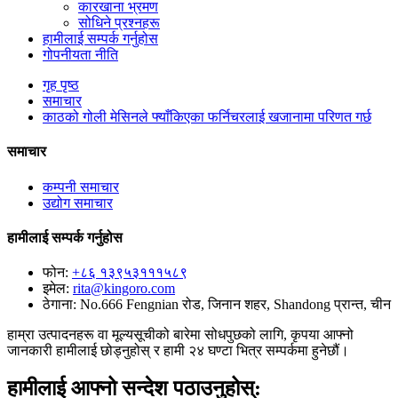
कारखाना भ्रमण
सोधिने प्रश्नहरू
हामीलाई सम्पर्क गर्नुहोस
गोपनीयता नीति
गृह पृष्ठ
समाचार
काठको गोली मेसिनले फ्याँकिएका फर्निचरलाई खजानामा परिणत गर्छ
समाचार
कम्पनी समाचार
उद्योग समाचार
हामीलाई सम्पर्क गर्नुहोस
फोन:
+८६ १३९५३१११५८९
इमेल:
rita@kingoro.com
ठेगाना:
No.666 Fengnian रोड, जिनान शहर, Shandong प्रान्त, चीन
हाम्रा उत्पादनहरू वा मूल्यसूचीको बारेमा सोधपुछको लागि, कृपया आफ्नो
जानकारी हामीलाई छोड्नुहोस् र हामी २४ घण्टा भित्र सम्पर्कमा हुनेछौं।
हामीलाई आफ्नो सन्देश पठाउनुहोस्: