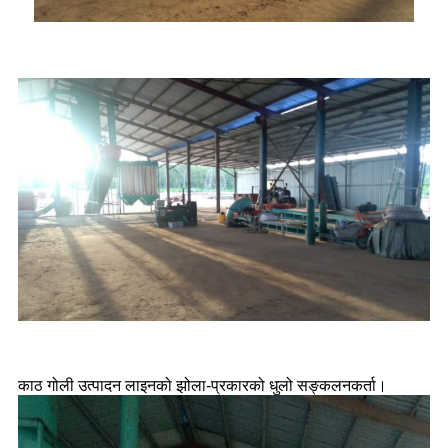
काठ गोली उत्पादन लाइनको झोला-प्रकारको धुलो सङ्कलनकर्ता।