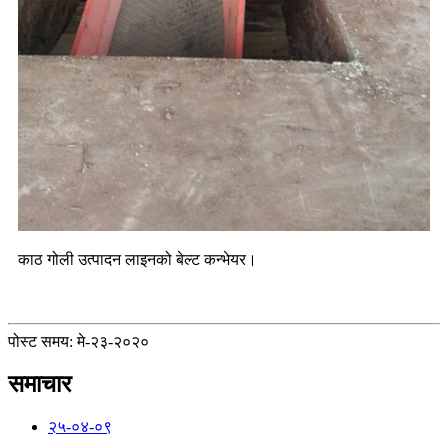
काठ गोली उत्पादन लाइनको बेल्ट कन्भेयर।
पोस्ट समय: मे-२३-२०२०
समाचार
२५-०४-०९