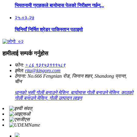
भियतनामी ग्राहकले बायोमास पेलको निरीक्षण गर्छन्...
२५-०३-२७
चिनियाँ निर्मित श्रेडर पाकिस्तान पठाइयो
हामीलाई सम्पर्क गर्नुहोस
फोन:
+८६ १३९५३१११५८९
इमेल:
rita@kingoro.com
ठेगाना:
No.666 Fengnian रोड, जिनान शहर, Shandong प्रान्त,
चीन
धानको भुसी गोली बनाउने मेसिन, बायोमास गोली बनाउने मेसिन, काठको
गोली बनाउने मेसिन, गोली उत्पादन लाइन