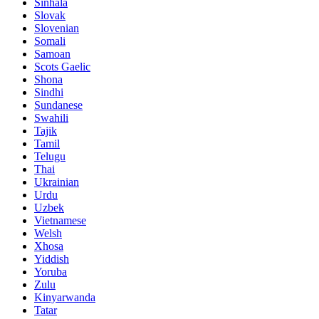
Sinhala
Slovak
Slovenian
Somali
Samoan
Scots Gaelic
Shona
Sindhi
Sundanese
Swahili
Tajik
Tamil
Telugu
Thai
Ukrainian
Urdu
Uzbek
Vietnamese
Welsh
Xhosa
Yiddish
Yoruba
Zulu
Kinyarwanda
Tatar