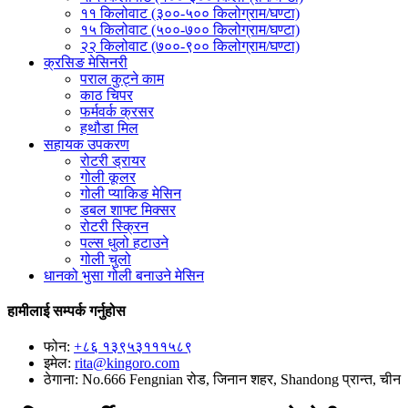
११ किलोवाट (३००-५०० किलोग्राम/घण्टा)
१५ किलोवाट (५००-७०० किलोग्राम/घण्टा)
२२ किलोवाट (७००-९०० किलोग्राम/घण्टा)
क्रसिङ मेसिनरी
पराल कुट्ने काम
काठ चिपर
फर्मवर्क क्रसर
हथौडा मिल
सहायक उपकरण
रोटरी ड्रायर
गोली कूलर
गोली प्याकिङ मेसिन
डबल शाफ्ट मिक्सर
रोटरी स्क्रिन
पल्स धुलो हटाउने
गोली चुलो
धानको भुसा गोली बनाउने मेसिन
हामीलाई सम्पर्क गर्नुहोस
फोन:
+८६ १३९५३१११५८९
इमेल:
rita@kingoro.com
ठेगाना:
No.666 Fengnian रोड, जिनान शहर, Shandong प्रान्त, चीन