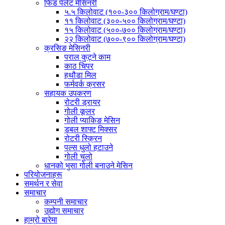
फिड पेलेट मेसिनरी
५.५ किलोवाट (१००-३०० किलोग्राम/घण्टा)
११ किलोवाट (३००-५०० किलोग्राम/घण्टा)
१५ किलोवाट (५००-७०० किलोग्राम/घण्टा)
२२ किलोवाट (७००-९०० किलोग्राम/घण्टा)
क्रसिङ मेसिनरी
पराल कुट्ने काम
काठ चिपर
हथौडा मिल
फर्मवर्क क्रसर
सहायक उपकरण
रोटरी ड्रायर
गोली कूलर
गोली प्याकिङ मेसिन
डबल शाफ्ट मिक्सर
रोटरी स्क्रिन
पल्स धुलो हटाउने
गोली चुलो
धानको भुसा गोली बनाउने मेसिन
परियोजनाहरू
समर्थन र सेवा
समाचार
कम्पनी समाचार
उद्योग समाचार
हाम्रो बारेमा