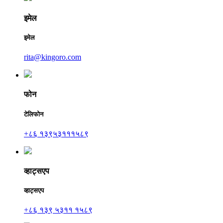
इमेल
इमेल
rita@kingoro.com
फोन
टेलिफोन
+८६ १३९५३१११५८९
व्हाट्सएप
व्हाट्सएप
+८६ १३९ ५३११ १५८९