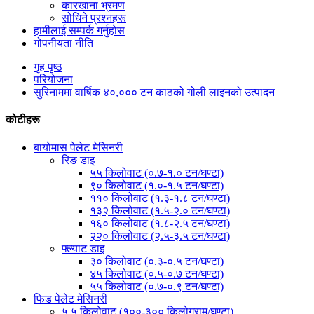
कारखाना भ्रमण
सोधिने प्रश्नहरू
हामीलाई सम्पर्क गर्नुहोस
गोपनीयता नीति
गृह पृष्ठ
परियोजना
सुरिनाममा वार्षिक ४०,००० टन काठको गोली लाइनको उत्पादन
कोटीहरू
बायोमास पेलेट मेसिनरी
रिङ डाइ
५५ किलोवाट (०.७-१.० टन/घण्टा)
९० किलोवाट (१.०-१.५ टन/घण्टा)
११० किलोवाट (१.३-१.८ टन/घण्टा)
१३२ किलोवाट (१.५-२.० टन/घण्टा)
१६० किलोवाट (१.८-२.५ टन/घण्टा)
२२० किलोवाट (२.५-३.५ टन/घण्टा)
फ्ल्याट डाइ
३० किलोवाट (०.३-०.५ टन/घण्टा)
४५ किलोवाट (०.५-०.७ टन/घण्टा)
५५ किलोवाट (०.७-०.९ टन/घण्टा)
फिड पेलेट मेसिनरी
५.५ किलोवाट (१००-३०० किलोग्राम/घण्टा)